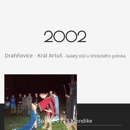
2002
Drahňovice - Král Artuš
- kulatý stůl u Křešického potoka
Spolek VTTS Klondike