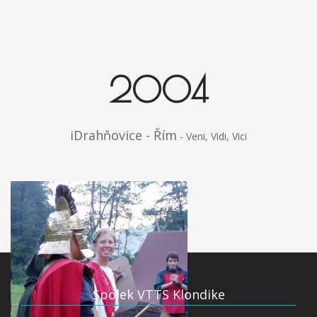
2004
iDrahňovice - Řím
- Veni, Vidi, Vici
Spolek VTTS Klondike