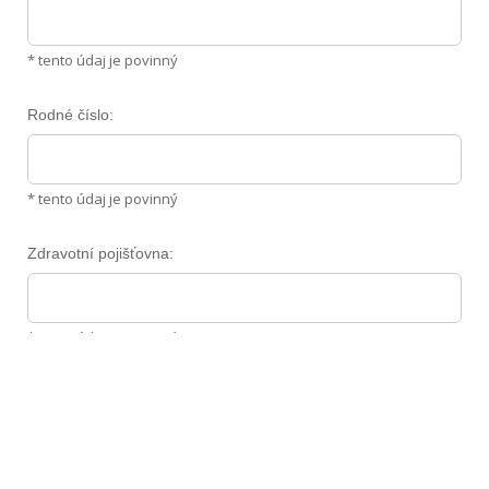
* tento údaj je povinný
Rodné číslo:
* tento údaj je povinný
Zdravotní pojišťovna:
* tento údaj je povinný
Je dítě poprvé na táboře?
* tento údaj je povinný