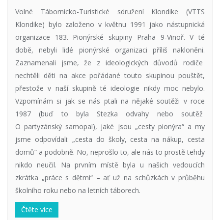
Volné Tábornicko-Turistické sdružení Klondike (VTTS
Klondike) bylo založeno v květnu 1991 jako nástupnická
organizace 183. Pionýrské skupiny Praha 9-Vinoř. V té
době, nebyli lidé pionýrské organizaci příliš nakloněni.
Zaznamenali jsme, že z ideologických důvodů rodiče
nechtěli děti na akce pořádané touto skupinou pouštět,
přestože v naší skupině té ideologie nikdy moc nebylo.
Vzpomínám si jak se nás ptali na nějaké soutěži v roce
1987 (buď to byla Stezka odvahy nebo soutěž
O partyzánský samopal), jaké jsou „cesty pionýra“ a my
jsme odpovídali: „cesta do školy, cesta na nákup, cesta
domů“ a podobně. No, neprošlo to, ale nás to prostě tehdy
nikdo neučil. Na prvním místě byla u našich vedoucích
zkrátka „práce s dětmi“ – ať už na schůzkách v průběhu
školního roku nebo na letních táborech.
Čtěte více