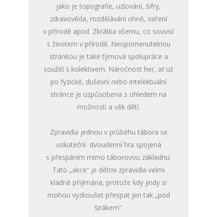
jako je topografie, uzlování, šifry,
zdravověda, rozdělávání ohně, vaření
v přírodě apod. Zkrátka všemu, co souvisí
s životem v přírodě. Neopomenutelnou
stránkou je také týmová spolupráce a
soužití s kolektivem. Náročnost her, ať už
po fyzické, duševní nebo intelektuální
stránce je uzpůsobena s ohledem na
možnosti a věk dětí.
Zpravidla jednou v průběhu tábora se
uskuteční dvoudenní hra spojená
s přespáním mimo táborovou základnu.
Tato „akce“ je dětmi zpravidla velmi
kladně přijímána, protože kdy jindy si
mohou vyzkoušet přespat jen tak „pod
širákem“.