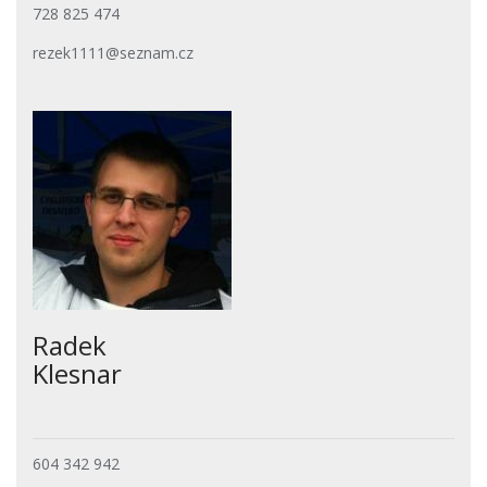
728 825 474
rezek1111@seznam.cz
Radek
Klesnar
604 342 942