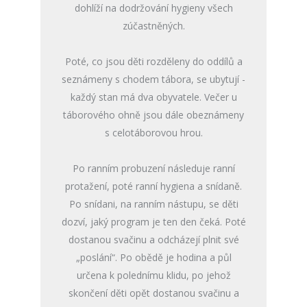
dohlíží na dodržování hygieny všech
zúčastněných.
Poté, co jsou děti rozděleny do oddílů a
seznámeny s chodem tábora, se ubytují -
každý stan má dva obyvatele. Večer u
táborového ohně jsou dále obeznámeny
s celotáborovou hrou.
Po ranním probuzení následuje ranní
protažení, poté ranní hygiena a snídaně.
Po snídani, na ranním nástupu, se děti
dozví, jaký program je ten den čeká. Poté
dostanou svačinu a odcházejí plnit své
„poslání“. Po obědě je hodina a půl
určena k polednímu klidu, po jehož
skončení děti opět dostanou svačinu a