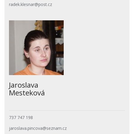
radek.klesnar@post.cz
Jaroslava
Mesteková
737 747 198
jaroslava.pincova@seznam.cz